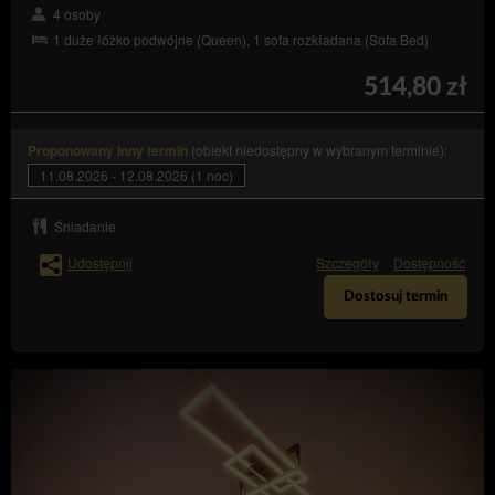
zaakceptowanych w procesie składania zamówienia w
4 osoby
Elektronicznym Formularzu Rezerwacji.
1 duże łóżko podwójne (Queen), 1 sofa rozkładana (Sofa Bed)
REKLAMACJE
514,80 zł
W przypadku stwierdzenia niezgodnego z Umową
świadczenia usług, wszelkie reklamacje Gość powinien
zgłosić na piśmie lub w formie wiadomości e-mail w
(obiekt niedostępny w wybranym terminie):
terminie 14 dni od dnia zakończenia pobytu.
Proponowany inny termin
11.08.2026 - 12.08.2026 (1 noc)
Reklamacja powinna zawierać dane Gościa: imię,
nazwisko, adres poczty e-mail podany podczas
rezerwacji, wskazanie problemu.
Śniadanie
Usługodawca rozpatruje reklamację w terminie 14 dni
Udostępnij
Szczegóły
Dostępność
od jej otrzymania, o czym informuje Gościa w tej samej
formie: pisemnej lub elektronicznej.
Dostosuj termin
Jeżeli informacje podane w reklamacji wymagają
uzupełnienia, Usługodawca zwróci się o ich
uzupełnienie w terminie wyznaczonym do rozpoznania
reklamacji. Termin, o którym mowa w pkt 3 biegnie dla
Usługodawcy od momentu otrzymania uzupełnionej
reklamacji.
W wypadku odmowy uwzględnienia reklamacji
Usługodawca jest obowiązany szczegółowo uzasadnić
na piśmie lub w formie elektronicznej przyczyny