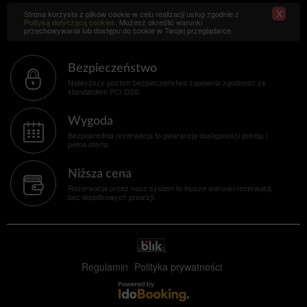
X
Strona korzysta z plików cookie w celu realizacji usług zgodnie z
Polityką dotyczącą cookies
. Możesz określić warunki
przechowywania lub dostępu do cookie w Twojej przeglądarce.
Bezpieczeństwo
Najwyższy poziom bezpieczeństwa zapewnia zgodność ze
standardem PCI DSS.
Wygoda
Bezpośrednia rezerwacja to gwarancja dostępności pokoju i
pełna oferta.
Niższa cena
Rezerwacja przez nasz system to lepsze warunki rezerwacji,
bez dodatkowych prowizji.
Regulamin
Polityka prywatności