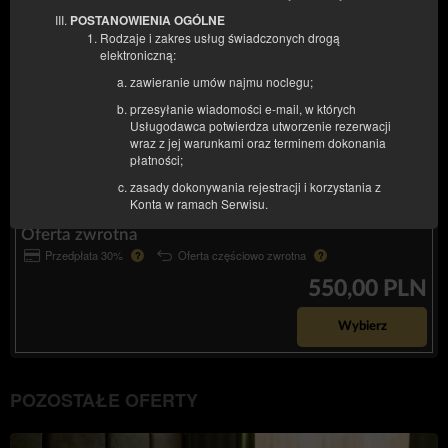
2 osoby / 1 noc
POSTANOWIENIA OGÓLNE
Rodzaje i zakres usług świadczonych drogą
elektroniczną:
Udostępnij
Szczegóły
Dostępność
zawieranie umów najmu noclegu;
Oferta bezzwrotna
przesyłanie wiadomości e-mail, w których
Przedpłata 100%
Oferta bezzwrotna
?
?
Usługodawca potwierdza utworzenie rezerwacji
wraz z jej warunkami oraz terminem dokonania
495,00 PLN
płatności;
zasady dokonywania rejestracji i korzystania z
Wybierz
Konta w ramach Serwisu.
Oferta zwrotna
Korzystanie ze Serwisu możliwe jest pod warunkiem
spełniania przez system informatyczny, z którego
Przedpłata 30%
Oferta częściowo zwrotna
?
?
korzysta Gość następujących minimalnych wymagań
550,00 PLN
technicznych:
przeglądarki internetowe tj. Firefox, Chrome,
Wybierz
Internet Explorer w aktualnej wersji,
dowolny program od przeglądania plików w
formacie PDF,
POZOSTAŁE OFERTY
posiadanie czynnego i prawidłowo
skonfigurowane konto poczty elektronicznej.