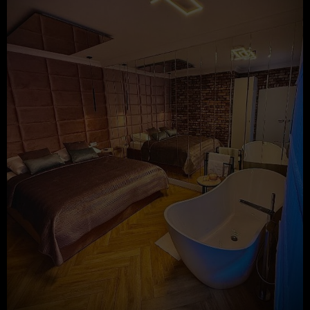
odmowy.
USTALENIA KOŃCOWE
Osoba dokonująca rezerwacji online ponosi
odpowiedzialność za prawidłowość danych podanych w
Elektronicznym Formularzu Rezerwacji. Usługodawca
nie ponosi odpowiedzialności za nieprawidłowy wybór
terminu lub błędnie wprowadzone dane w formularzu. W
przypadku stwierdzenia nieprawidłowości, których nie
można skorygować poprzez edycję rezerwacji, prosimy
o pilny kontakt z Obsługą.
Dane kontaktowe dostępne są w zakładce „Kontakt”, w
górnej części kalendarza rezerwacji oraz w e-mailach.
Umowa podlega prawu polskiemu.
Klient oświadcza, że został poinformowany o treści art.
38 pkt. 12 ustawy z dnia 30 maja 2014 r. o prawach
konsumenta, zgodnie z którym w przypadku umów o
świadczenie usług w zakresie zakwaterowania, innych
niż do celów mieszkalnych, konsumentowi nie
przysługuje przewidziane w art. 27 tej ustawy prawo do
odstąpienia od umowa zawartej na odległość.
Zamknij