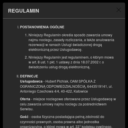
REGULAMIN
Menu
POSTANOWIENIA OGÓLNE
POCZĄTEK
KONIEC
Niniejszy Regulamin określa sposób zawarcia umowy
09
10
SIERPNIA
SIERPNIA
najmu noclegu, zasady rozliczania, a także anulowania
2026
2026
rezerwacji w ramach Usługi świadczonej drogą
elektroniczną przez Usługodawcę.
LICZBA OSÓB
Niniejszy Regulamin jest regulaminem, o którym mowa
2
FILTRY
w art. 8 ust. 1 pkt. 1 ustawy z dnia 18.07.2002 r. o
świadczeniu usług drogą elektroniczną.
DEFINICJE
- Hubert Pichlak, OAM SPÓŁKA Z
Usługodawca
OGRANICZONĄ ODPOWIEDZIALNOŚCIĄ, 6443519141, ul.
Antoniego Czechowa 4/4, 40-422, Katowice
- miejsce noclegowe oferowane przez Usługodawcę w
Oferta
celu zawarcia umowy najmu noclegu za pośrednictwem
Serwisu.
- osoba fizyczna posiadająca pełną zdolność do
Gość
czynności prawnych, osoba prawna albo jednostka
1
organizacyjna, o której mowa w art. 33
kodeksu cywilnego,