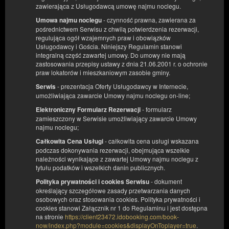
zawierająca z Usługodawcą umowę najmu noclegu.
- czynność prawna, zawierana za
Umowa najmu noclegu
pośrednictwem Serwisu z chwilą potwierdzenia rezerwacji,
regulująca ogół wzajemnych praw i obowiązków
Usługodawcy i Gościa. Niniejszy Regulamin stanowi
integralną część zawartej umowy. Do umowy nie mają
zastosowania przepisy ustawy z dnia 21.06.2001 r. o ochronie
praw lokatorów i mieszkaniowym zasobie gminy.
- prezentacja Oferty Usługodawcy w Internecie,
Serwis
umożliwiająca zawarcie Umowy najmu noclegu on-line;
- formularz
Elektroniczny Formularz Rezerwacji
zamieszczony w Serwisie umożliwiający zawarcie Umowy
najmu noclegu;
Oliwkowy - kameralne studio z
- całkowita cena usługi wskazana
Całkowita Cena Usługi
wanną w sypialni dla dwóch osób
podczas dokonywania rezerwacji, obejmująca wszelkie
należności wynikające z zawartej Umowy najmu noclegu z
Dostępna liczba: 1
tytułu podatków i wszelkich danin publicznych.
2
2 osoby
pow. 34,00 m
1 duże łóżko podwójne (Queen)
- dokument
Polityka prywatności i cookies Serwisu
określający szczegółowe zasady przetwarzania danych
osobowych oraz stosowania cookies. Polityka prywatności i
Śniadanie
cookies stanowi Załącznik nr 1 do Regulaminu i jest dostępna
na stronie
https://client23472.idobooking.com/book-
495,00 zł
now/index.php?module=cookies&displayOnToplayer=true
.