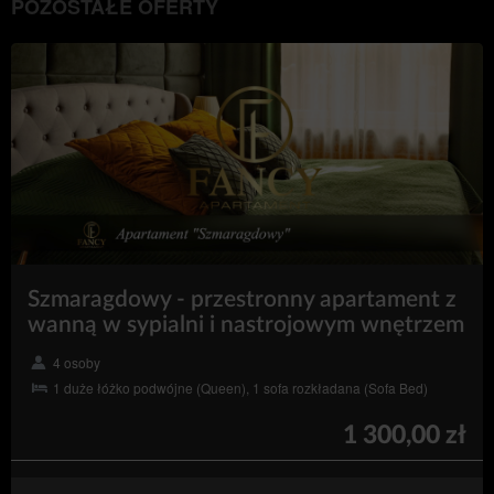
POZOSTAŁE OFERTY
technologii, wyrażonych przez odpowiednie
ustawienia przeglądarki internetowej zgodnie z
Prawem telekomunikacyjnym lub w związku
z wyrażeniem zgody na geolokalizację. Dane są
przetwarzane do czasu zakończenia korzystania przez
Gościa/Użytkownika z Serwisu.
Administrator zobowiązuje się podjąć wszelkie środki
wymagane na mocy art. 32 RODO, tj, uwzględniając
stan wiedzy technicznej, koszt wdrażania oraz
charakter, zakres i cele przetwarzania oraz ryzyko
naruszenia praw lub wolności osób fizycznych o
różnym prawdopodobieństwie wystąpienia i wadze,
Administrator wdraża odpowiednie środki techniczne i
organizacyjne, aby zapewnić stopień bezpieczeństwa
odpowiadający temu ryzyku.
Szmaragdowy - przestronny apartament z
Działania marketingowe administratora
wanną w sypialni i nastrojowym wnętrzem
Na stronie Serwisu Administrator danych może zamieszczać
4 osoby
informacje marketingowe o swoich produktach lub
1 duże łóżko podwójne (Queen), 1 sofa rozkładana (Sofa Bed)
usługach. Wyświetlanie tych treści jest dokonywane przez
Administratora danych zgodnie z art. 6 ust.1 lit. f RODO, tj.
zgodnie z prawnie uzasadnionym interesem Administratora
1 300,00 zł
danych polegającym na publikacji treści związanych ze
świadczonymi usługami oraz treści promocyjnych akcji, w
które Administrator danych jest zaangażowany.