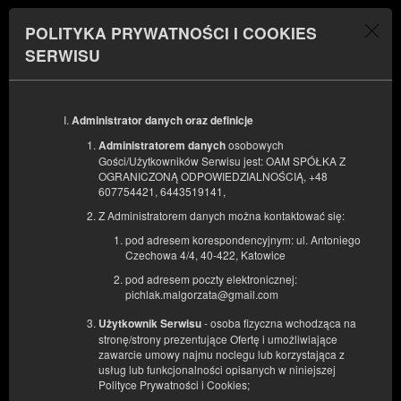
POLITYKA PRYWATNOŚCI I COOKIES
Menu
SERWISU
POCZĄTEK
KONIEC
06
07
SIERPNIA
Administrator danych oraz definicje
SIERPNIA
2026
2026
osobowych
Administratorem danych
Gości/Użytkowników Serwisu jest: OAM SPÓŁKA Z
LICZBA OSÓB
OGRANICZONĄ ODPOWIEDZIALNOŚCIĄ, +48
2
FILTRY
607754421, 6443519141,
Z Administratorem danych można kontaktować się:
pod adresem korespondencyjnym: ul. Antoniego
Czechowa 4/4, 40-422, Katowice
pod adresem poczty elektronicznej:
pichlak.malgorzata@gmail.com
- osoba fizyczna wchodząca na
Użytkownik Serwisu
stronę/strony prezentujące Ofertę i umożliwiające
zawarcie umowy najmu noclegu lub korzystająca z
usług lub funkcjonalności opisanych w niniejszej
Polityce Prywatności i Cookies;