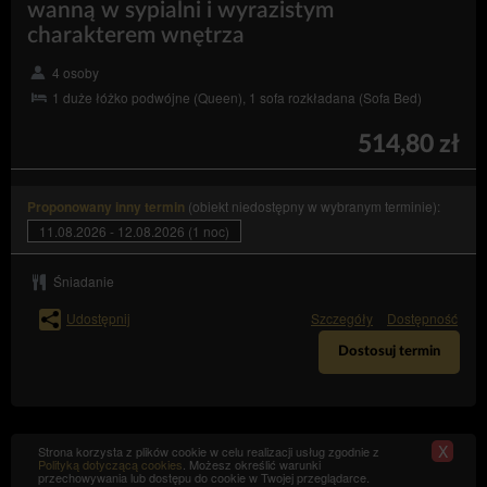
następujących informacji: o celach
wanną w sypialni i wyrazistym
przetwarzania, kategoriach danych osobowych,
charakterem wnętrza
odbiorcach lub kategoriach odbiorców, którym
dane zostały lub zostaną ujawnione, o okresie
4 osoby
przechowywania danych lub o kryteriach ich
1 duże łóżko podwójne (Queen), 1 sofa rozkładana (Sofa Bed)
ustalania, o prawie do żądania sprostowania,
usunięcia lub ograniczenia przetwarzania
danych osobowych przysługujących osobie,
514,80 zł
której dane dotyczą, oraz do wniesienia
sprzeciwu wobec takiego przetwarzania;
do otrzymania kopii danych (art. 15 ust. 3
(obiekt niedostępny w wybranym terminie):
Proponowany inny termin
– uzyskania kopii danych podlegających
RODO)
11.08.2026 - 12.08.2026 (1 noc)
przetwarzaniu, przy czym pierwsza kopia jest
bezpłatna, a za kolejne kopie Administrator
danych może nałożyć opłatę w rozsądnej
Śniadanie
wysokości, wynikającą z kosztów
administracyjnych;
Udostępnij
Szczegóły
Dostępność
– żądania
do sprostowania (art. 16 RODO)
Dostosuj termin
sprostowania dotyczących jej danych
osobowych, które są nieprawidłowe, lub
uzupełnienia niekompletnych danych;
– żądania
do usunięcia danych (art. 17 RODO)
X
usunięcia jej danych osobowych, jeżeli
Strona korzysta z plików cookie w celu realizacji usług zgodnie z
Polityką dotyczącą cookies
. Możesz określić warunki
Administrator danych nie ma już podstawy
przechowywania lub dostępu do cookie w Twojej przeglądarce.
prawnej do ich przetwarzania lub dane nie są już