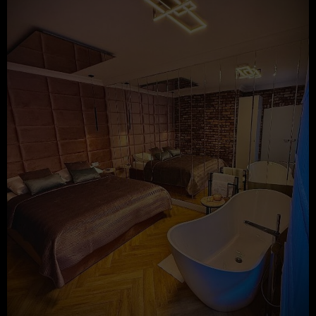
oraz w systemie teleinformatycznym Usługodawcy
dotyczący danego Gościa/Użytkownika oraz
składanych przez niego rezerwacji i zawieranych
umów, z wykorzystaniem którego Gość/Użytkownik
Serwisu może składać zamówienia oraz zawierać
umowy.
- Rozporządzenie Parlamentu Europejskiego i
RODO
Rady (UE) 2016/679 z dnia 27 kwietnia 2016 r. w
sprawie ochrony osób fizycznych w związku z
przetwarzaniem danych osobowych i w sprawie
swobodnego przepływu takich danych oraz uchylenia
dyrektywy 95/46/WE (ogólne rozporządzenie o
ochronie danych).
Cele, podstawy prawne oraz czas przetwarzania danych
W celu realizacji Umowy najmu noclegu na odległość
Usługodawca przetwarza:
informacje dotyczące urządzenia Użytkownika w
celu zapewnienia poprawności działania usług:
adres IP komputera, informacje zawarte w
plikach cookies lub innych podobnych
technologiach, dane dotyczące sesji, dane
przeglądarki internetowej, dane dotyczące
urządzenia, dane dotyczące aktywności na
Stronie, w tym na poszczególnych podstronach;