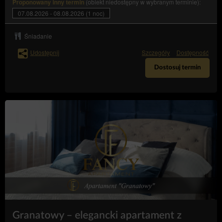
(obiekt niedostępny w wybranym terminie):
Proponowany inny termin
Jednocześnie działanie to nie narusza praw i wolności
Gości/Użytkowników, Goście/Użytkownicy spodziewają się
07.08.2026 - 08.08.2026 (1 noc)
otrzymywania treści podobnej zawartości, a nawet tego
oczekują lub jest to ich bezpośrednim celem wizyty na
Śniadanie
stronie/stronach Serwisu.
Odbiorcy danych Użytkowników
Udostępnij
Szczegóły
Dostępność
Administrator danych ujawnia dane osobowe Użytkowników
Dostosuj termin
wyłącznie podmiotom przetwarzającym na mocy zawartych
umów powierzenia przetwarzania danych osobowych w
celu realizacji usług na rzecz Administratora danych, np.
hostingu i obsługi Strony, usługi IT, obsługi marketingowej i
PR.
Przesyłanie danych osobowych do państw trzecich
Dane osobowe nie będą przetwarzane w państwach
trzecich.
Prawa osób, których dane dotyczą
Każda osoba, której dane dotyczą, ma prawo:
– uzyskania od
dostępu (art. 15 RODO)
Administratora danych potwierdzenia, czy
przetwarzane są jej dane osobowe. Jeżeli dane
o osobie są przetwarzane, jest ona uprawniona
Granatowy – elegancki apartament z
do uzyskania dostępu do nich oraz uzyskania