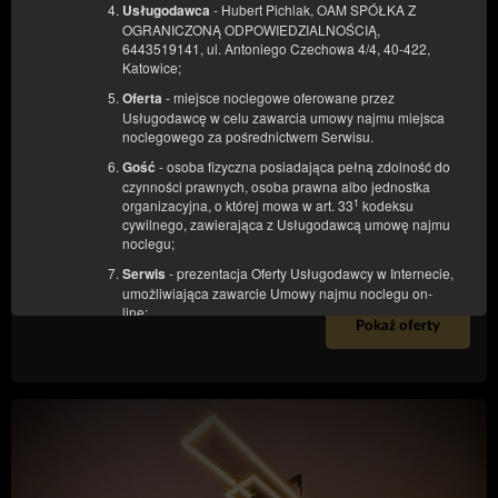
- Hubert Pichlak, OAM SPÓŁKA Z
Usługodawca
OGRANICZONĄ ODPOWIEDZIALNOŚCIĄ,
Oliwkowy - kameralne studio z wanną w
6443519141, ul. Antoniego Czechowa 4/4, 40-422,
Katowice;
sypialni dla dwóch osób
- miejsce noclegowe oferowane przez
Oferta
Dostępna liczba: 1
Usługodawcę w celu zawarcia umowy najmu miejsca
2
2 osoby
pow. 34,00 m
1 duże łóżko podwójne (Queen)
noclegowego za pośrednictwem Serwisu.
- osoba fizyczna posiadająca pełną zdolność do
Gość
495,00 zł
czynności prawnych, osoba prawna albo jednostka
1
organizacyjna, o której mowa w art. 33
kodeksu
2 osoby / 1 noc
cywilnego, zawierająca z Usługodawcą umowę najmu
noclegu;
Śniadanie
- prezentacja Oferty Usługodawcy w Internecie,
Serwis
Udostępnij
Szczegóły
Dostępność
umożliwiająca zawarcie Umowy najmu noclegu on-
line;
Pokaż oferty
- informacje, w tym informacje handlowe w
Newsletter
rozumieniu ustawy z dnia 18 lipca 2002r. o
świadczeniu usług drogą elektroniczną (Dz. U. z 2020
r. poz. 344) pochodzące od Usługodawcy wysyłane do
Gościa/Użytkownika drogą elektroniczną; jego
otrzymywanie jest dobrowolne i wymaga zgody
Gościa/Użytkownika.
- zbiór danych przechowywanych w Serwisie
Konto